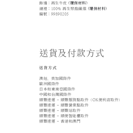
飾邊：再生牛皮
(
環保材料
)
襯裡：100% 再生聚酯纖維
(
環保材料
)
編號：99890205
送貨及付款方式
送貨方式
澳紐、美加國際件
歐洲國際件
日本和東南亞國際件
中國和台灣國際件
順豐速運 - 順豐服務點取件（OK便利店取件）
順豐速運 - 順豐營業點取件
順豐速運 - 順豐站取件
順豐速運 - 順便智能櫃取件
順豐速運 - 香港和澳門