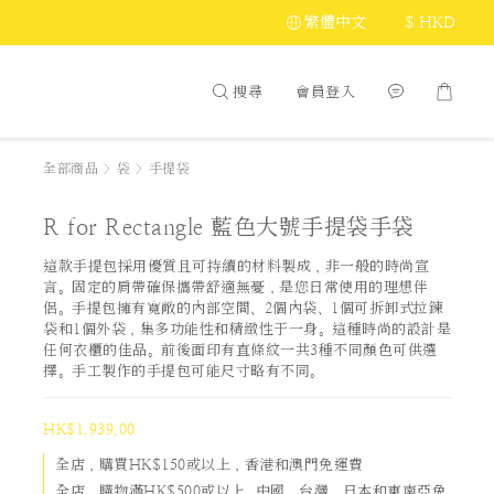
繁體中文
$
HKD
搜尋
會員登入
全部商品
>
袋
>
手提袋
R for Rectangle 藍色大號手提袋手袋
這款手提包採用優質且可持續的材料製成，非一般的時尚宣
言。固定的肩帶確保攜帶舒適無憂，是您日常使用的理想伴
侶。手提包擁有寬敞的內部空間、2個內袋、1個可拆卸式拉鍊
袋和1個外袋，集多功能性和精緻性于一身。這種時尚的設計是
任何衣櫃的佳品。前後面印有直條紋一共3種不同顏色可供選
擇。手工製作的手提包可能尺寸略有不同。
HK$1,939.00
全店，購買HK$150或以上，香港和澳門免運費
全店，購物滿HK$500或以上, 中國、台灣、日本和東南亞免