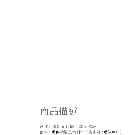
商品描述
尺寸：40長 x 15闊 x 30高 厘米
面料：
環保
塗層全棉帆布可防水潑
(
環保材料
)