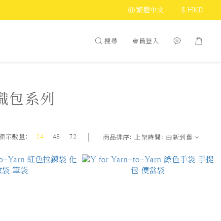
繁體中文
$
HKD
搜尋
會員登入
 針織包系列
顯示數量:
24
48
72
商品排序:
上架時間: 由新到舊