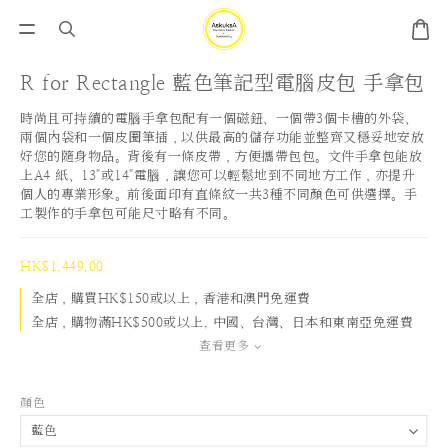
R for Rectangle 藍色筆記型電腦皮包 手拿包
時尚且可持續的電腦手拿包配有一個磁鈕、一個帶3個卡槽的外袋、
兩個內袋和一個皮圈筆插，以供最高的儲存功能並整齊又穩妥地安放
好您的隨身物品。背後有一條皮帶，方便攜帶包包。文件手拿包能放
上A4 紙、13"或14"電腦，讓您可以輕鬆地到不同地方工作，亦提升
個人的專業形象。前後面印有直條紋一共3種不同顏色可供選擇。手
工製作的手拿包可能尺寸略有不同。
HK$1,449.00
全店，購買HK$150或以上，香港和澳門免運費
全店，購物滿HK$500或以上, 中國、台灣、日本和東南亞免運費
查看更多
顏色