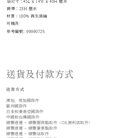
袋尺寸：45L x 14W x 40H 厘米
肩帶：25H 厘米
材質：100% 再生滌綸
可機洗
參考編號: 
99990725
送貨及付款方式
送貨方式
澳紐、美加國際件
歐洲國際件
日本和東南亞國際件
中國和台灣國際件
順豐速運 - 順豐服務點取件（OK便利店取件）
順豐速運 - 順豐營業點取件
順豐速運 - 順豐站取件