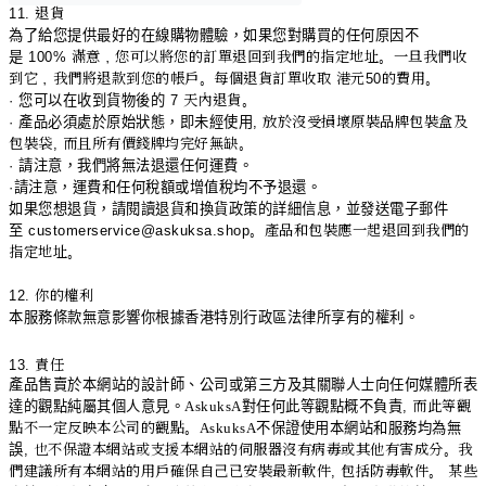
11.
退貨
為了給您提供最好的在線購物體驗，如果您對購買的任何原因不
是
100%
滿意，您可以將您的訂單退回到我們的指定地址。一旦我們收
到它，我們將退款到您的帳戶。每個退貨訂單收取 港元
50
的費用。
· 您可以在收到貨物後的
7
天內退貨。
· 產品必須處於原始狀態，即未經使用
,
放於沒受損壞原裝品牌包裝盒及
包裝袋
,
而且所有價錢牌均完好無缺。
· 請注意，我們將無法退還任何運費。
·請注意，運費和任何稅額或增值稅均不予退還。
如果您想退貨，請閱讀退貨和換貨政策的詳細信息，並發送電子郵件
至
customerservice@askuksa.shop
。產品和包裝應一起退回到我們的
指定地址。
12.
你的權利
本服務條款無意影響你根據香港特別行政區法律所享有的權利。
13.
責任
產品售賣於本網站的設計師、公司或第三方及其關聯人士向任何媒體所表
達的觀點純屬其個人意見。
AskuksA
對任何此等觀點概不負責
,
而此等觀
點不一定反映本公司的觀點。
AskuksA
不保證使用本網站和服務均為無
誤
,
也不保證本網站或支援本網站的伺服器沒有病毒或其他有害成分。我
們建議所有本網站的用戶確保自己已安裝最新軟件
,
包括防毒軟件。 某些