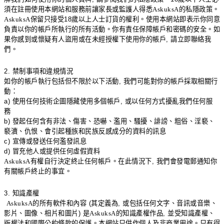
須在註冊使用本網站和服務前讓家長或監護人得悉
AskuksA
的私隱政策。
AskuksA
保留只接受
18
歲以上人士訂貨的權利。使用本網站即表示你同意
負責以你的帳戶所執行的所有活動。你有責任保障帳戶和密碼的安全。如
果你感到或懷疑有人盜用或在未經授權下使用你的帳戶
,
請立即聯絡我
們。
2.
禁制事項和違規情況
如你的帳戶執行包括但不限於以下活動
,
我們可能對你的帳戶採取相關行
動：
a)
使用任何技術企圖隱藏使用多個帳戶
,
或以任何方式擾亂我們任何服
務
b)
發起任何含有非法、傷害、恐嚇、濫用、騷擾、誹謗、粗俗、淫褻、
褻瀆、仇恨、會引起種族和民族反感成分的資料的訊息
c)
宣傳或發送任何濫發訊息
d)
冒充他人或提供任何虛假資料
AskuksA
有權自行決定終止任何帳戶。在此情況下
,
我們會發電郵通知你
有關帳戶終止的事宜。
3.
知識產權
AskuksA
的所有軟件和內容
(
其定義為
,
或包括任何文字、音訊或音樂、
影片、圖像、相片和圖片
)
是
AskuksA
的知識產權作品
,
並受知識產權、
版權法和國際公約條款的保護。本網站只供作個人及非商業用途。只有得