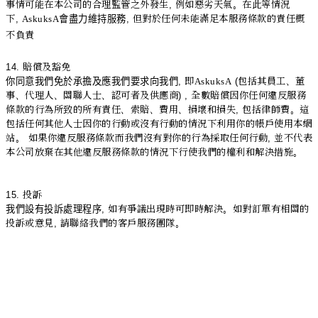
事情可能在本公司的合理監管之外發生
,
例如惡劣天氣。在此等情況
下
,
AskuksA
會盡力維持服務
,
但對於任何未能滿足本服務條款的責任概
不負責
14.
賠償及豁免
你同意我們免於承擔及應我們要求向我們
,
即
AskuksA
(
包括其員工、董
事、代理人、關聯人士、認可者及供應商
) ,
全數賠償因你任何違反服務
條款的行為所致的所有責任、索賠、費用、損壞和損失
,
包括律師費。這
包括任何其他人士因你的行動或沒有行動的情況下利用你的帳戶使用本網
站。 如果你違反服務條款而我們沒有對你的行為採取任何行動
,
並不代表
本公司放棄在其他違反服務條款的情況下行使我們的權利和解決措施。
15.
投訴
我們設有投訴處理程序
,
如有爭議出現時可即時解決。如對訂單有相關的
投訴或意見
,
請聯絡我們的客戶服務團隊。