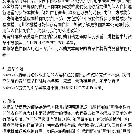
於本網站訂購貨品
,
即表示你授權
AskuksA
於你的信用卡
/
轉帳卡或帳戶收
取金額為訂單總額的費用。你亦明確授權我們使用你所提供的個人資料進
行適當的反詐騙檢查
,
例如信用審查
,
以及在必要的時候
,
向第三方或從第
三方傳送或獲取關於你的資訊。第三方包括但不限於信貸參考機構或反詐
騙機構
,
而此等機構可能保存有關資料。如欲了解更多關於本公司如何使
用個人資料的資訊
,
請參閱我們的私隱政策。
所有訂購貨品受倉庫供應情況和訂購價格之確認狀況影響。購物籃中的貨
品不設預留
,
而且有可能被其他客戶購買。
本網站僅作個人用途。客戶不可以購買本網站的貨品作轉售或開發業務用
途。
6.
產品描述
AskuksA
將盡力確保本網站的內容和產品描述為準確和完整。不過
,
我們
不保證內容和產品描述均為準確、完整、最新和無誤。如果你覺得
AskuksA
提供的產品與描述不符
,
請參閱我們的退貨政策。
7.
價格
本網站所標示的價格為港幣。除非出現明顯錯誤
,
否則你的訂單獲接納時
即代表你同意支付本網站所顯示的價格。我們盡力確保本網站所顯示的所
有價格準確
,
但不能保證所有價格無誤
,
並保留更正任何錯誤的權利。如
果我們發現你已訂購的任何產品價格有誤
,
我們會盡快通知你
,
屆時你可選
擇重新確認或取消訂單。如果未能聯絡閣下
,
我們將把訂單作取消訂單般