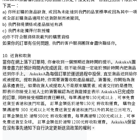
下其一：
a)
你所訂購的貨品缺貨
,
或因為未能達到我們的品質標準或因為其中一項
或全部訂購貨品適用於送貨限制而被撤回。
b)
我們發現價格或產品描述有誤
c)
我們未能獲得付款授權
d)
你不符合服務條款載列的購買資格
如果你的訂單有任何問題
,
我們的客戶服務團隊會盡快聯絡你。
10.
送貨和取貨
當你在網上落下訂單時
,
你會收到一個預期送貨時間的提示。
AskuksA
團
隊會盡力於預計時間內完成送貨
,
但不能保證一定能於預計時間內把貨品
送到你手上。
AskuksA
為每個訂單於運送過程中投保
,
直至貨品送到給你
或被提取。提取貨品時
,
你需要簽署收取產品確認。簽署後
,
你開始為貨
品承擔責任。如果收貨人或提取人不是原來購買者
,
或者交付的是禮物
,
即表示你接受上述人士的簽署確認為送貨證據並表示
AskuksA
已完成你
的訂單
,
同時接受相關的責任轉移。
每單滿港幣150元或以上，可享免費
送貨至香港
地區。 訂單金額低於
港幣
150
元
將收取運費。 購物金
和澳門
亞洲
額滿港幣 500 元或以上可免費送貨至
香港
以外的其他
地方。
和澳門
訂單金額低於
港幣500
元
將收取運費
。
每單滿港幣1200元或以上，可享
免費送貨至全球
。 訂單金額低於
港幣
1200
元
將收取運費。
AskuksA
保留
在沒有事先通知下自行決定更新送貨政策的權利。