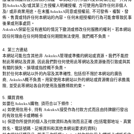
到
AskuksA
及
/
或其第三方授權人明確授權
,
方可使用內容作任何非個人
及
/
或非商業用途。在未獲
AskuksA
同意或授權前
,
不可發佈、複製、發
佈、售賣或特許任何本網站的內容。任何未經授權的行為可能會導致民事
後果或刑事處罰。
AskuksA
保留在沒有通知的情況下撤消或修改任何服務的權利。若本網站
。
因任何理由在任何時間或任何期間無法使用
,
我們概不負責
4.
第三方連結
本網站可能包含其他非
AskuksA
管理或準備的網站或資源。我們不能控
制此等網站及資源
,
因此我們對任何使用此等網站及資源後而引致或與其
有關的損失、損壞或指控概不負責。
對於任何本網站以外的內容及其準確性
,
包括但不限於本網站的廣告
商
,
AskuksA
概不負責。用家使用本網站以外的網站或資源需自行承擔風
險
,
並受此等網站各自的使用及服務條款約束。
5.
購買資格
如要在
AskuksA
購物
,
須符合以下條件：
a)
如使用信用卡
,
持有
AskuksA
接受作為付款方式而且由持牌銀行發出
的有效信用卡或轉帳卡
b)
保證你所提供的個人及付款資料為有效而且正確
(
包括電郵地址、真實
姓名、電話號碼、記帳資料和其他本網站要求的資料
)