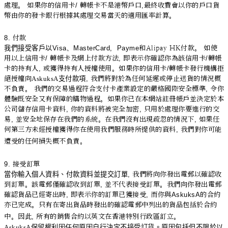
處理。 如果你的信用卡
/
轉帳卡不是港幣戶口
,
最終收費會以你的戶口貨
幣由你的發卡銀行根據其處理交易當天的適用匯率計算。
8.
付款
我們接受客戶以
Visa
、
MasterCard, Payme
和Alipay HK付款。 如使
用以上信用卡
/
轉帳卡及網上付款方法
,
即表示你確認你為該信用卡
/
轉帳
卡的持有人
,
或獲得持有人授權使用。如果你的信用卡
/
轉帳卡發行機構拒
絕授權向
AskuksA
支付款項
,
我們將對於為任何延遲或停止送貨的情況概
不負責。 我們的交易過程符合支付卡產業設定的嚴格國際安全標準
,
令你
體驗既安全又有保障的購物過程。如果你已在本網站註冊帳戶並決定於本
公司儲存信用卡資料
,
你的資料將被完全加密
,
只用於處理你要進行的交
易
,
並安全地保存在我們的系統。在我們沒有出現疏忽的情況下
,
如果任
何第三方未經授權獲得你在使用我們服務時所提供的資料
,
我們對你可能
遭受的任何損失概不負責。
9.
接受訂單
當你輸入個人資料、付款資料並提交訂單
,
我們將向你發出電郵以確認收
到訂單。該電郵僅確認收到訂單
,
並不代表接受訂單。我們向你發出電郵
確認貨品已經寄出時
,
即表示你的訂單已獲接受
,
而你與
AskuksA
的合約
亦已完成。只有在寄出貨品時發出的確認電郵中列出的貨品包括於合約
中。因此
,
所有的銷售合約以英文在香港特別行政區訂立。
AskuksA
保留權利因任何原因自行決定不接受訂貨。原因包括但不限於以