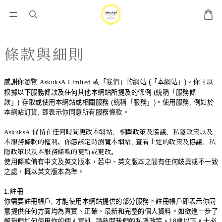
條款與細則
感謝你瀏覽
AskuksA
Limited
或
「我們」
的網站
(
「本網站」
)
。你可以
根據以下服務條款及任何其他本網站所提及的條例
(
統稱「服務條
款」
)
存取或使用本網站或相關服務
(
統稱「服務」
)
。使用服務
,
例如於
本網站訂貨
,
即表示你同意所有服務條款。
AskuksA
保留在任何時間更改本網站、相關政策及協議、私隱政策以及
本服務條款的權利。你應該定時瀏覽本網站
,
查看上述的政策及協議、私
隱政策以及本服務條款的更新或更改。
使用條款備有中文及英文版本，若中、英文版本之間有任何歧異或不一致
之處，概以英文版本為準。
1.
註冊
你需要註冊帳戶
,
才能使用本網站提供的部分服務。註冊帳戶即表示你同
意提供任何方面均為真實、正確、最新和完整的個人資料。如欲進一步了
解我們如何使用你的個人資料
,
請參閱我們的私隱政策。
18
歲以下人士必