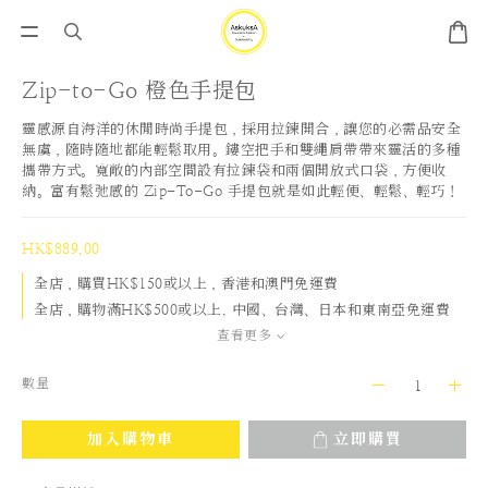
Zip-to-Go 橙色手提包
靈感源自海洋的休閒時尚手提包，採用拉鍊開合，讓您的必需品安全
無虞，隨時隨地都能輕鬆取用。鏤空把手和雙繩肩帶帶來靈活的多種
攜帶方式。寬敞的內部空間設有拉鍊袋和兩個開放式口袋，方便收
納。富有鬆弛感的 Zip-To-Go 手提包就是如此輕便、輕鬆、輕巧！
HK$889.00
全店，購買HK$150或以上，香港和澳門免運費
全店，購物滿HK$500或以上, 中國、台灣、日本和東南亞免運費
查看更多
數量
加入購物車
立即購買