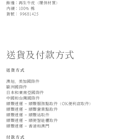
飾邊：再生牛皮（環保材質）
內襯：100% 棉
貨號： 99681425
送貨及付款方式
送貨方式
澳紐、美加國際件
歐洲國際件
日本和東南亞國際件
中國和台灣國際件
順豐速運 - 順豐服務點取件（OK便利店取件）
順豐速運 - 順豐營業點取件
順豐速運 - 順豐站取件
順豐速運 - 順便智能櫃取件
順豐速運 - 香港和澳門
付款方式