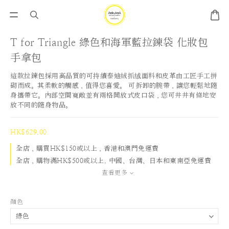
T for Triangle 綠色和海軍藍拉鍊袋 化妝包
手拿包
這款拉鍊包採用高品質的可持續泰迪絨抓绒面料和皮革由工匠手工拼
砌而成。其柔軟的觸感，值得您喜愛。 可拆卸的腕帶，讓您輕鬆地隨
身攜帶它。內部空間寬敞並有兩格開放式皮口袋，您可井井有條地安
放不同的隨身物品。
HK$629.00
全店，購買HK$150或以上，香港和澳門免運費
全店，購物滿HK$500或以上, 中國、台灣、日本和東南亞免運費
查看更多
顏色