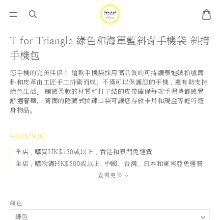
T for Triangle 綠色和海軍藍斜背手機袋 斜挎
手機包
您手機的完美伴侶！ 這款手機袋採用高品質的可持續泰迪絨抓绒面
料和皮革由工匠手工拼砌而成。不僅可以保護您的手機，還有助支持
綠色生活。 觸感柔軟的材質和打了結的皮帶確保每次手握時都感覺
舒適奢華。 背面的隱藏式拉鍊口袋可讓您存放卡片和現金等輕巧隨
身物品。
HK$629.00
全店，購買HK$150或以上，香港和澳門免運費
全店，購物滿HK$500或以上, 中國、台灣、日本和東南亞免運費
查看更多
顏色