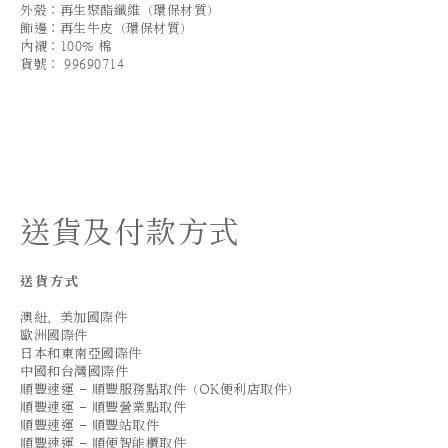
外殼：再生聚酯纖維（環保材質）
飾邊：再生牛皮（環保材質）
內襯：100% 棉
貨號： 99690714
送貨及付款方式
送貨方式
澳紐、美加國際件
歐洲國際件
日本和東南亞國際件
中國和台灣國際件
順豐速運 - 順豐服務點取件（OK便利店取件）
順豐速運 - 順豐營業點取件
順豐速運 - 順豐站取件
順豐速運 - 順便智能櫃取件