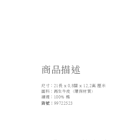
商品描述
尺寸：21長 x 0.8闊 x 12.2高 厘米
面料：再生牛皮（環保材質）
襯裡：100% 棉
貨號：
99722523