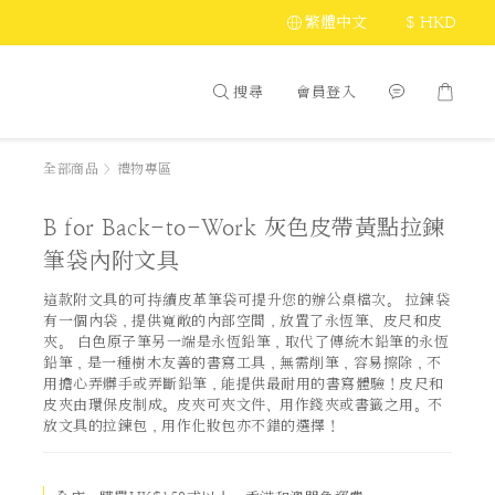
繁體中文
$
HKD
搜尋
會員登入
全部商品
>
禮物專區
B for Back-to-Work 灰色皮帶黃點拉鍊
筆袋內附文具
這款附文具的可持續皮革筆袋可提升您的辦公桌檔次。 拉鍊袋
有一個內袋，提供寬敞的內部空間，放置了永恆筆、皮尺和皮
夾。 白色原子筆另一端是永恆鉛筆，取代了傳統木鉛筆的永恆
鉛筆，是一種樹木友善的書寫工具，無需削筆，容易擦除，不
用擔心弄髒手或弄斷鉛筆，能提供最耐用的書寫體驗！皮尺和
皮夾由環保皮制成。皮夾可夾文件、用作錢夾或書籤之用。不
放文具的拉鍊包，用作化妝包亦不錯的選擇！