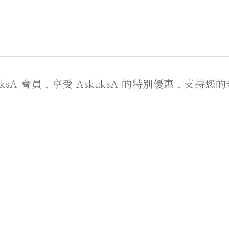
kuksA 會員，享受 AskuksA 的特別優惠，支持您
顧客服務
付款服務方式
運送政策
退貨政策
條款及細則
個人資料（私隱）政策聲明
Powered by
SHOPLINE Payments